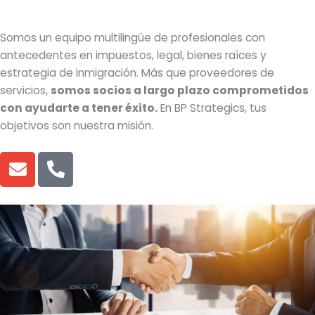
Somos un equipo multilingüe de profesionales con
antecedentes en impuestos, legal, bienes raíces y
estrategia de inmigración. Más que proveedores de
servicios,
somos socios a largo plazo comprometidos
con ayudarte a tener éxito.
En BP Strategics, tus
objetivos son nuestra misión.
E
P
n
h
v
o
e
n
l
e
o
-
p
a
e
l
t