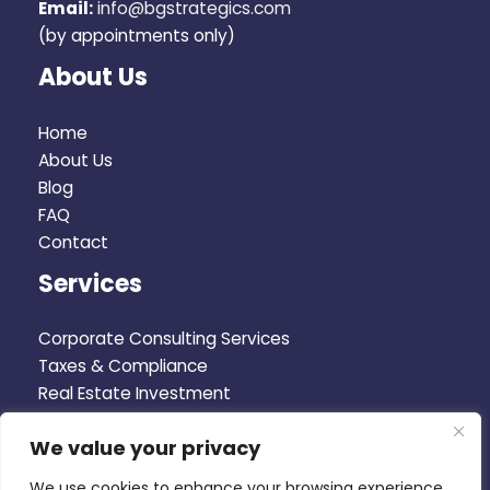
Email:
info@bgstrategics.com
(by appointments only)
About Us
Home
About Us
Blog
FAQ
Contact
Services
Corporate Consulting Services
Taxes & Compliance
Real Estate Investment
Corporate Advisory
We value your privacy
Business Plan
We use cookies to enhance your browsing experience,